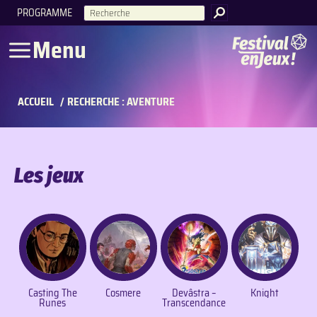
PROGRAMME
RECHERCHE
Menu
ACCUEIL
/
RECHERCHE : AVENTURE
Les jeux
Casting The
Cosmere
Devâstra –
Knight
Runes
Transcendance