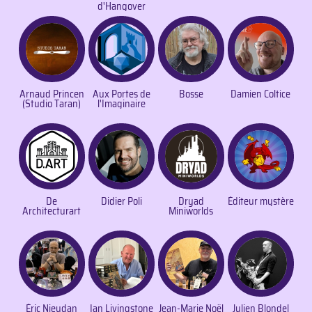
d'Hangover
Arnaud Princen
Aux Portes de
Bosse
Damien Coltice
(Studio Taran)
l'Imaginaire
De
Didier Poli
Dryad
Éditeur mystère
Architecturart
Miniworlds
Éric Nieudan
Ian Livingstone
Jean-Marie Noël
Julien Blondel