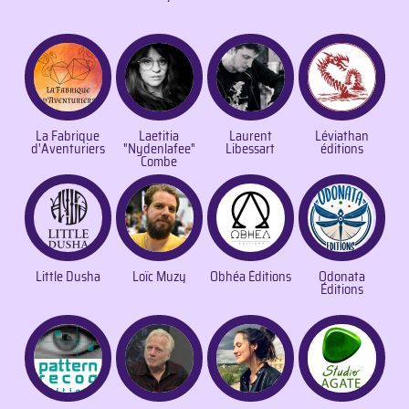
La Fabrique
Laetitia
Laurent
Léviathan
d'Aventuriers
"Nydenlafee"
Libessart
éditions
Combe
Little Dusha
Loïc Muzy
Obhéa Éditions
Odonata
Éditions